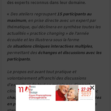
des experts reconnus dans leur domaine.
«
Des ateliers regroupant
15 participants au
maximum
, en prise directe avec un expert par
thématique, qui déclinera en synthèse toutes les
actualités « practice changing » de l’année
écoulée et les illustrera sous la forme
de
situations cliniques interactives multiples
,
permettant des
échanges et discussions avec les
participants
.
Le propos est avant tout pratique et
volontairement affranchi des discussions
d’experts et de tout ce qui n’a pas d’impact
clinique réel. Il s’agit
d’évoquer librement, avec
chaque expert, toutes les difficultés rencontrées
en pratique quotidienne
, avec l’application des
standards mais aussi et surtout les situations