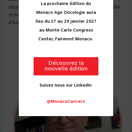
La prochaine édition du
atypiques pour lesquelles il n’y a jamais de vérité
Monaco Age Oncologie aura
scientifique absolue mais plutôt des données
lieu du 27 au 29 janvier 2027
d’expérience »
au Monte Carlo Congress
Center, Fairmont Monaco.
Découvrez la
nouvelle édition
Suivez nous sur LinkedIn
@MonacoCancero