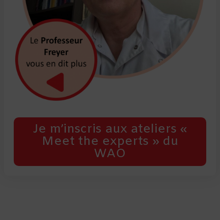
Je m’inscris aux ateliers «
Meet the experts » du
WAO