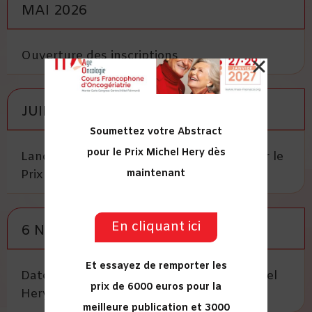
MAI 2026
Ouverture des inscriptions
JUIN 2026
Soumettez votre Abstract
pour le Prix Michel Hery dès
Lancement de l’appel à candidatures pour le
Prix Michel Hery
maintenant
En cliquant ici
6 NOVEMBRE 2026
Et essayez de remporter les
Date limite des candidatures au Prix Michel
prix de 6000 euros pour la
Hery
meilleure publication
et 3000