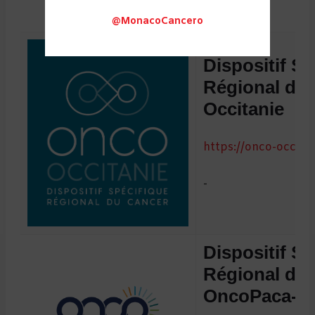
@MonacoCancero
Dispositif Sp
Régional du
Occitanie
https://onco-occitan
-
Dispositif Sp
Régional du
OncoPaca-C