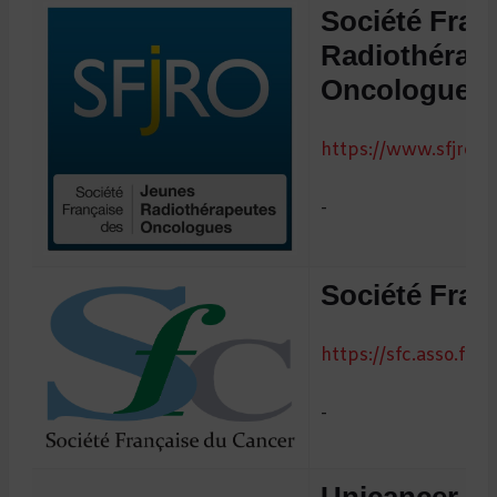
Société Fran
Radiothérap
Oncologues
https://www.sfjro.fr
-
Société Fran
https://sfc.asso.fr
-
Unicancer