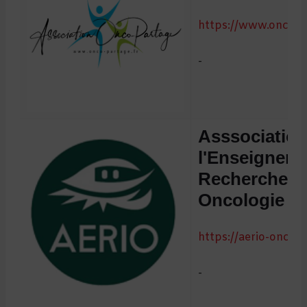
https://www.onco-p
-
Asssociation
l'Enseigneme
Recherche de
Oncologie
https://aerio-oncolo
-