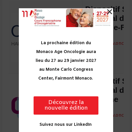
Dispositif Sp
Régional du
Hauts-de-Fr
https://www.onco-hd
La prochaine édition du
Monaco Age Oncologie aura
-
lieu du 27 au 29 janvier 2027
au Monte Carlo Congress
Center, Fairmont Monaco.
Dispositif Sp
Régional du
Bretagne
Découvrez la
nouvelle édition
https://www.oncobr
Suivez nous sur LinkedIn
-