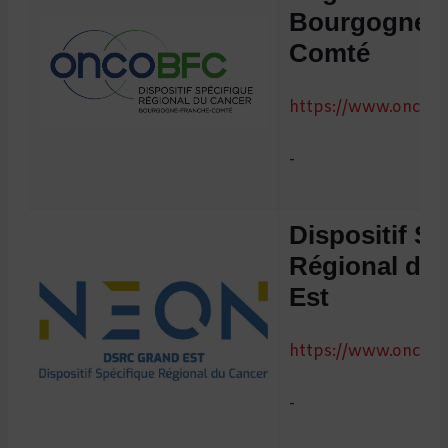
Bourgogne - 
Comté
https://www.oncob
-
Dispositif Sp
Régional du
Est
https://www.onco-g
-