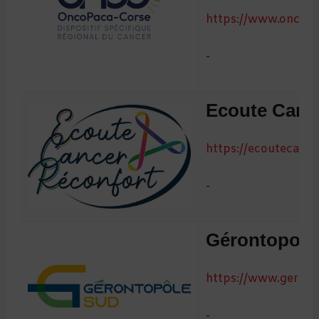
https://www.oncopa
-
Ecoute Canc
https://ecoutecance
-
Gérontopole
https://www.geront
-