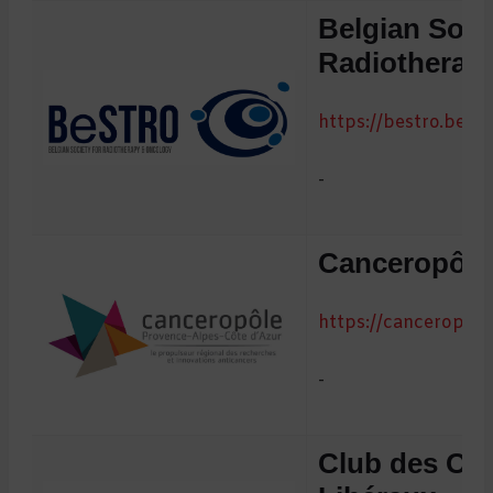
Belgian Soci
Radiotherap
https://bestro.be
-
Canceropôl
https://canceropol
-
Club des On