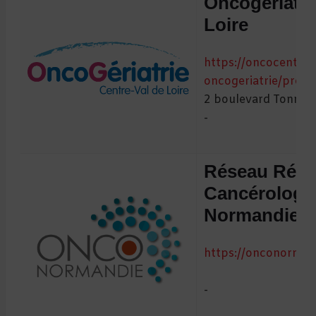
Oncogériatri
Loire
https://oncocentre.
oncogeriatrie/prese
2 boulevard Tonnell
-
Réseau Régi
Cancérologi
Normandie
https://onconormand
-